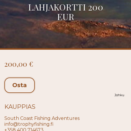
LAHJAKORTTI 200
EUR
200,00 €
Osta
Johku
KAUPPIAS
South Coast Fishing Adventures
info@trophyfishing.fi
+358 400 714673