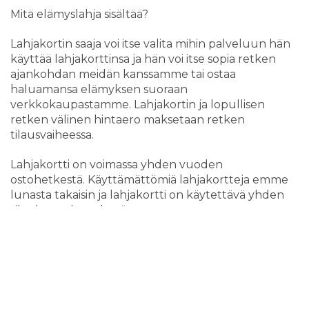
Mitä elämyslahja sisältää?
Lahjakortin saaja voi itse valita mihin palveluun hän
käyttää lahjakorttinsa ja hän voi itse sopia retken
ajankohdan meidän kanssamme tai ostaa
haluamansa elämyksen suoraan
verkkokaupastamme. Lahjakortin ja lopullisen
retken välinen hintaero maksetaan retken
tilausvaiheessa.
Lahjakortti on voimassa yhden vuoden
ostohetkestä. Käyttämättömiä lahjakortteja emme
lunasta takaisin ja lahjakortti on käytettävä yhden
tilauksen yhteydessä.
Lahjakortin käyttövaiheessa kannattaa keväällä ja
myöhään syksyllä varmistaa että meri ei ole jäässä
suunnitellussa paikassa. Tyypillisesti alueellamme
jäät lähtevät mereltä huhtikuun puolen välin
aikaan ja meri jäätyy marraskuun lopussa tai