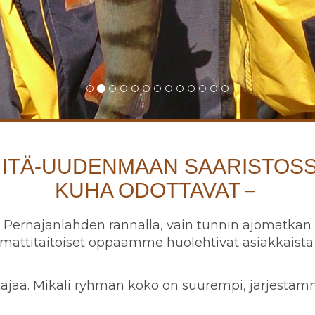
ITÄ-UUDENMAAN SAARISTOSSA
KUHA ODOTTAVAT
 Pernajanlahden rannalla, vain tunnin ajomatkan
Ammattitaitoiset oppaamme huolehtivat asiakkaista
tajaa. Mikäli ryhmän koko on suurempi, järjestäm