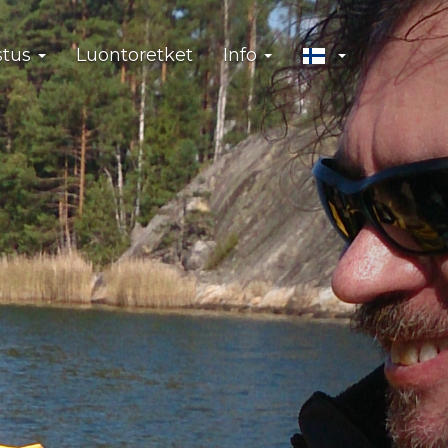
stus
Luontoretket
Info