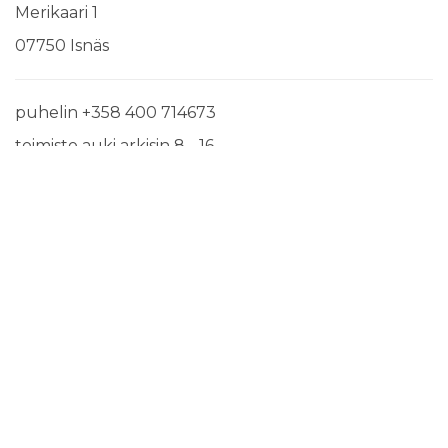
Merikaari 1
07750 Isnäs
puhelin +358 400 714673
toimisto auki arkisin 8 - 16
info@ronnas.fi