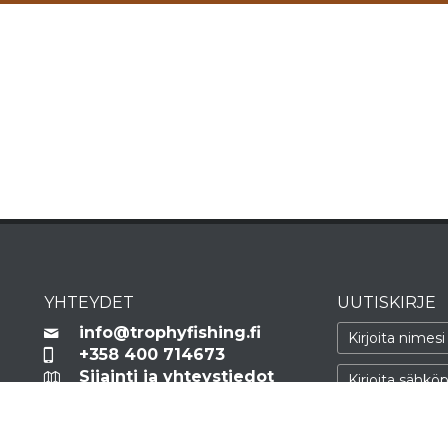
YHTEYDET
UUTISKIRJE
info@trophyfishing.fi
+358 400 714673
Sijainti ja yhteystiedot