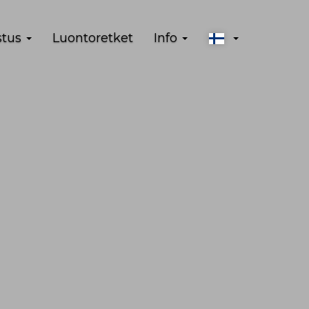
stus
Luontoretket
Info