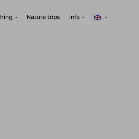
shing
Nature trips
Info